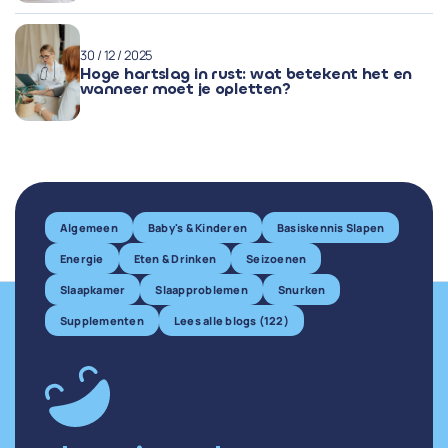
30 / 12 / 2025
Hoge hartslag in rust: wat betekent het en
wanneer moet je opletten?
Algemeen
Baby's & Kinderen
Basiskennis Slapen
Energie
Eten & Drinken
Seizoenen
Slaapkamer
Slaapproblemen
Snurken
Supplementen
Lees alle blogs (122)