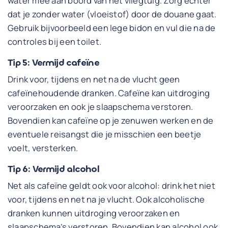
water mee aan boord van het vliegtuig. Zorg echter
dat je zonder water (vloeistof) door de douane gaat.
Gebruik bijvoorbeeld een lege bidon en vul die na de
controles bij een toilet.
Tip 5: Vermijd cafeïne
Drink voor, tijdens en net na de vlucht geen
cafeïnehoudende dranken. Cafeïne kan uitdroging
veroorzaken en ook je slaapschema verstoren.
Bovendien kan cafeïne op je zenuwen werken en de
eventuele reisangst die je misschien een beetje
voelt, versterken.
Tip 6: Vermijd alcohol
Net als cafeïne geldt ook voor alcohol: drink het niet
voor, tijdens en net na je vlucht. Ook alcoholische
dranken kunnen uitdroging veroorzaken en
slaapschema’s verstoren. Bovendien kan alcohol ook