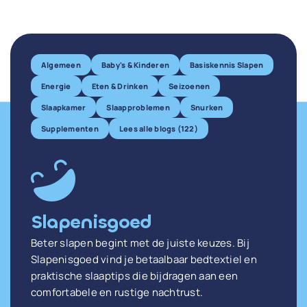
Algemeen
Baby's & Kinderen
Basiskennis Slapen
Energie
Eten & Drinken
Seizoenen
Slaapkamer
Slaapproblemen
Snurken
Supplementen
Lees alle blogs (122)
Slapenisgoed
Beter slapen begint met de juiste keuzes. Bij
Slapenisgoed vind je betaalbaar bedtextiel en
praktische slaaptips die bijdragen aan een
comfortabele en rustige nachtrust.