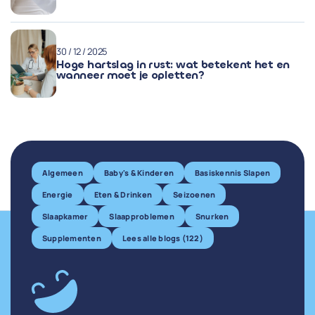
30 / 12 / 2025
Hoge hartslag in rust: wat betekent het en
wanneer moet je opletten?
Algemeen
Baby's & Kinderen
Basiskennis Slapen
Energie
Eten & Drinken
Seizoenen
Slaapkamer
Slaapproblemen
Snurken
Supplementen
Lees alle blogs (122)