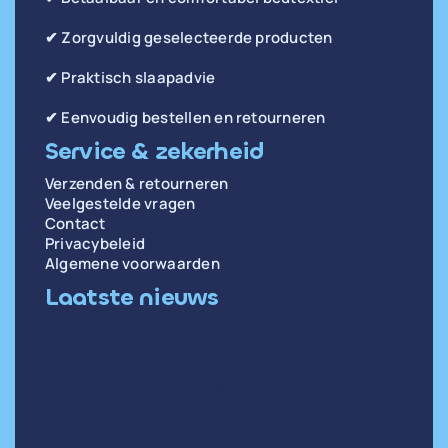
✔ Zorgvuldig geselecteerde producten
✔ Praktisch slaapadvie
✔ Eenvoudig bestellen en retourneren
Service & zekerheid
Verzenden & retourneren
Veelgestelde vragen
Contact
Privacybeleid
Algemene voorwaarden
Laatste nieuws
di 14 april
Oorzaken en oplossingen voor weinig diepe
slaap
wo 31 december
Hartslag in rust meten: zo doe je het goed