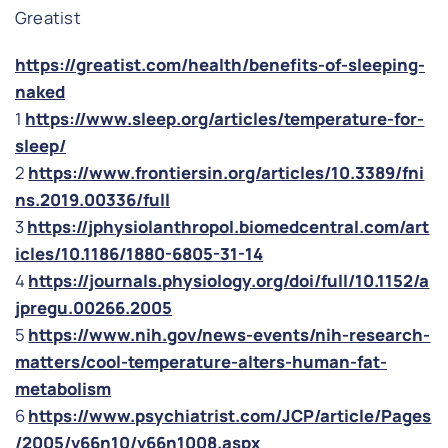
Greatist
https://greatist.com/health/benefits-of-sleeping-
naked
1
https://www.sleep.org/articles/temperature-for-
sleep/
2
https://www.frontiersin.org/articles/10.3389/fni
ns.2019.00336/full
3
https://jphysiolanthropol.biomedcentral.com/art
icles/10.1186/1880-6805-31-14
4
https://journals.physiology.org/doi/full/10.1152/a
jpregu.00266.2005
5
https://www.nih.gov/news-events/nih-research-
matters/cool-temperature-alters-human-fat-
metabolism
6
https://www.psychiatrist.com/JCP/article/Pages
/2005/v66n10/v66n1008.aspx