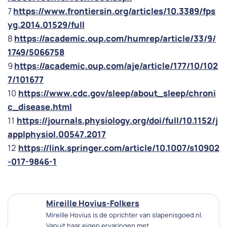
7
https://www.frontiersin.org/articles/10.3389/fps
yg.2014.01529/full
8
https://academic.oup.com/humrep/article/33/9/
1749/5066758
9
https://academic.oup.com/aje/article/177/10/102
7/101677
10
https://www.cdc.gov/sleep/about_sleep/chroni
c_disease.html
11
https://journals.physiology.org/doi/full/10.1152/j
applphysiol.00547.2017
12
https://link.springer.com/article/10.1007/s10902
-017-9846-1
Mireille Hovius-Folkers
Mireille Hovius is de oprichter van slapenisgoed.nl.
Vanuit haar eigen ervaringen met