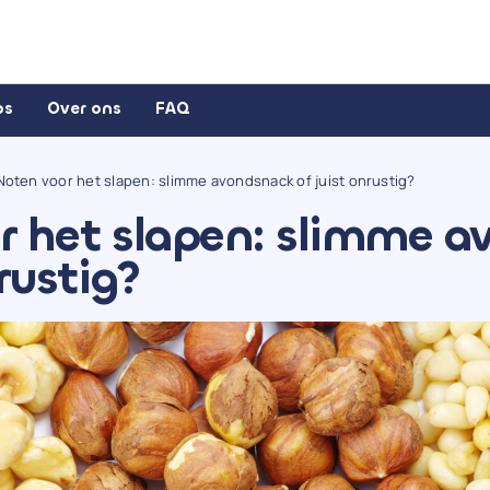
ps
Over ons
FAQ
Noten voor het slapen: slimme avondsnack of juist onrustig?
r het slapen: slimme 
nrustig?