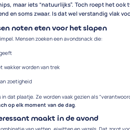
ps, maar iets “natuurlijks”. Toch roept het ook t
lend en soms zwaar. Is dat wel verstandig vlak vo
n noten eten voor het slapen
simpel. Mensen zoeken een avondsnack die:
geeft
iet wakker worden van trek
an zoetigheid
in dat plaatje. Ze worden vaak gezien als “verantwoord”
sch op elk moment van de dag
.
eressant maakt in de avond
mbinatie van vetten, eiwitten en vezels. Dat zorgt vo