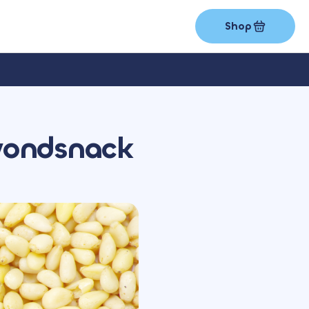
Shop
avondsnack