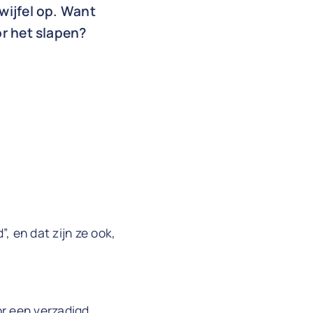
wijfel op. Want
or het slapen?
, en dat zijn ze ook,
or een verzadigd