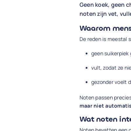
Geen koek, geen chi
noten zijn vet, vul
Waarom mense
De reden is meestal 
geen suikerpiek 
vult, zodat ze n
gezonder voelt d
Noten passen precies 
maar niet automati
Wat noten int
Noten bevatten een co