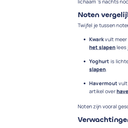
lichaam ’s nachts nod
Noten vergeli
Twijfel je tussen not
Kwark
vult meer 
het slapen
lees 
Yoghurt
is licht
slapen
.
Havermout
vult
artikel over
have
Noten zijn vooral gesc
Verwachtinge