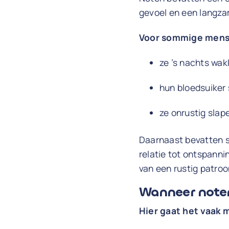
gevoel en een langza
Voor sommige mensen
ze ’s nachts wa
hun bloedsuiker
ze onrustig slap
Daarnaast bevatten 
relatie tot ontspann
van een rustig patroo
Wanneer noten
Hier gaat het vaak m