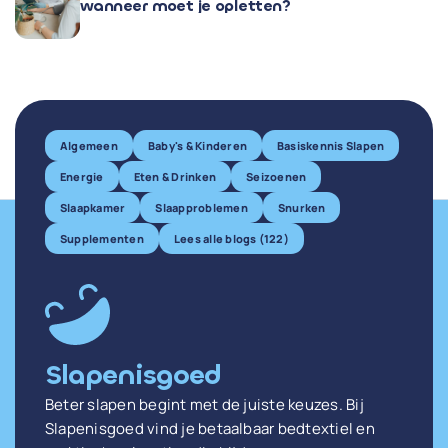
wanneer moet je opletten?
Algemeen
Baby's & Kinderen
Basiskennis Slapen
Energie
Eten & Drinken
Seizoenen
Slaapkamer
Slaapproblemen
Snurken
Supplementen
Lees alle blogs (122)
Slapenisgoed
Beter slapen begint met de juiste keuzes. Bij
Slapenisgoed vind je betaalbaar bedtextiel en