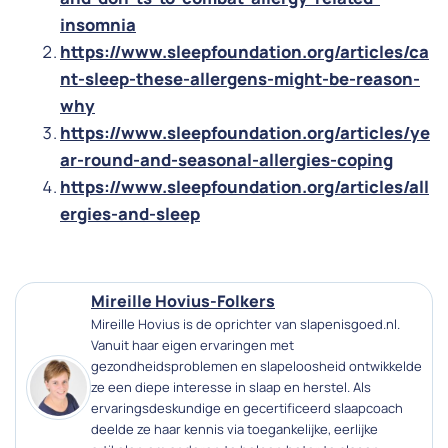
insomnia
https://www.sleepfoundation.org/articles/ca
nt-sleep-these-allergens-might-be-reason-
why
https://www.sleepfoundation.org/articles/ye
ar-round-and-seasonal-allergies-coping
https://www.sleepfoundation.org/articles/all
ergies-and-sleep
Mireille Hovius-Folkers
Mireille Hovius is de oprichter van slapenisgoed.nl.
Vanuit haar eigen ervaringen met
gezondheidsproblemen en slapeloosheid ontwikkelde
ze een diepe interesse in slaap en herstel. Als
ervaringsdeskundige en gecertificeerd slaapcoach
deelde ze haar kennis via toegankelijke, eerlijke