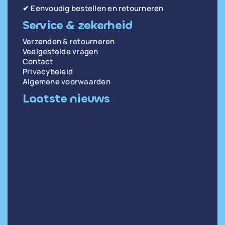
✔ Eenvoudig bestellen en retourneren
Service & zekerheid
Verzenden & retourneren
Veelgestelde vragen
Contact
Privacybeleid
Algemene voorwaarden
Laatste nieuws
di 14 april
Oorzaken en oplossingen voor weinig diepe
slaap
wo 31 december
Hartslag in rust meten: zo doe je het goed
di 30 december
Hoge hartslag in rust: wat betekent het en
wanneer moet je opletten?