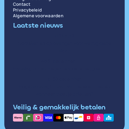
Contact
Privacybeleid
Algemene voorwaarden
Laatste nieuws
di 14 april
Oorzaken en oplossingen voor weinig diepe
slaap
wo 31 december
Hartslag in rust meten: zo doe je het goed
di 30 december
Hoge hartslag in rust: wat betekent het en
wanneer moet je opletten?
Veilig & gemakkelijk betalen