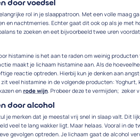
en door voedsel
elangrijke rol in je slaappatroon. Met een volle maag g
n en nachtmerries. Echter gaat dit ook op als je met h
alans te zoeken en eet bijvoorbeeld twee uren voordat 
oor histamine is het aan te raden om weinig producten te
eactie maakt je lichaam histamine aan. Als de hoeveelhei
eftige reactie optreden. Hierbij kun je denken aan angst
 zit veel histamine in de volgende producten: Yoghurt,
kazen en
rode wijn
. Probeer deze te vermijden; zeker 
n door alcohol
zul je merken dat je meestal vrij snel in slaap valt. Dit l
eld veel te lang wakker ligt. Maar helaas. Vooral in de 
eve gevolgen optreden. Je lichaam gaat de alcohol ve