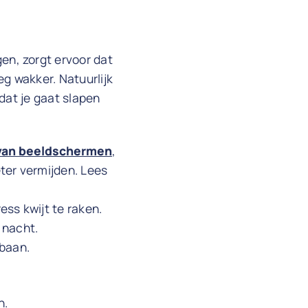
gen, zorgt ervoor dat
eg wakker. Natuurlijk
rdat je gaat slapen
van beeldschermen
,
eter vermijden. Lees
ess kwijt te raken.
e nacht.
 baan.
n.