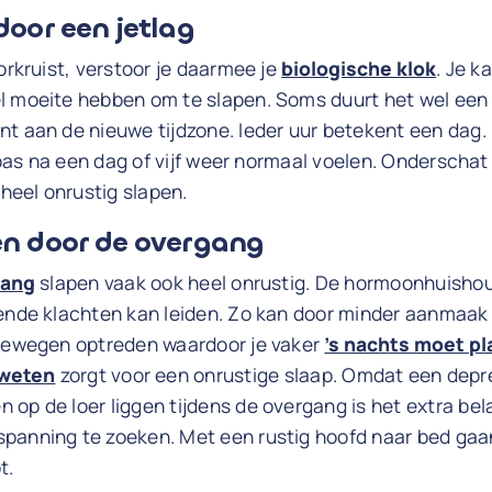
door een jetlag
oorkruist, verstoor je daarmee je
biologische klok
. Je k
l moeite hebben om te slapen. Soms duurt het wel een
t aan de nieuwe tijdzone. Ieder uur betekent een dag. Du
je pas na een dag of vijf weer normaal voelen. Onderscha
 heel onrustig slapen.
en door de overgang
gang
slapen vaak ook heel onrustig. De hormoonhuisho
lende klachten kan leiden. Zo kan door minder aanmaa
inewegen optreden waardoor je vaker
’s nachts moet p
zweten
zorgt voor een onrustige slaap. Omdat een depre
op de loer liggen tijdens de overgang is het extra bela
panning te zoeken. Met een rustig hoofd naar bed gaan,
t.