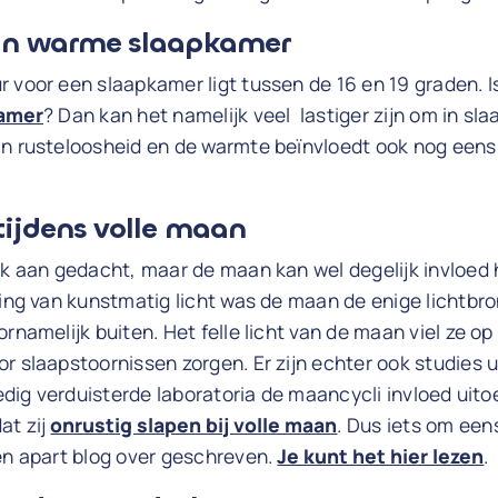
 in warme slaapkamer
 voor een slaapkamer ligt tussen de 16 en 19 graden. 
kamer
? Dan kan het namelijk veel lastiger zijn om in slaa
an rusteloosheid en de warmte beïnvloedt ook nog eens
tijdens volle maan
aak aan gedacht, maar de maan kan wel degelijk invloed
ding van kunstmatig licht was de maan de enige lichtbr
rnamelijk buiten. Het felle licht van de maan viel ze op 
r slaapstoornissen zorgen. Er zijn echter ook studies 
ledig verduisterde laboratoria de maancycli invloed uito
at zij
onrustig slapen bij volle maan
. Dus iets om een
en apart blog over geschreven.
Je kunt het hier lezen
.