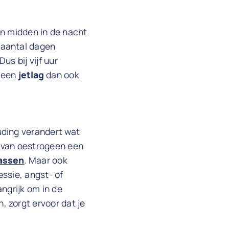
an midden in de nacht
 aantal dagen
s bij vijf uur
t een
jetlag
dan ook
uding verandert wat
k van oestrogeen een
lassen
. Maar ook
ssie, angst- of
ngrijk om in de
 zorgt ervoor dat je