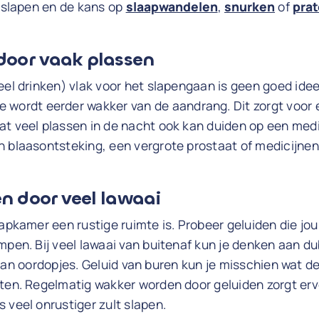
r slapen en de kans op
slaapwandelen
,
snurken
of
prat
 door vaak plassen
eel drinken) vlak voor het slapengaan is geen goed idee
je wordt eerder wakker van de aandrang. Dit zorgt voor 
at veel plassen in de nacht ook kan duiden op een medi
 blaasontsteking, een vergrote prostaat of medicijnen d
n door veel lawaai
aapkamer een rustige ruimte is. Probeer geluiden die j
mpen. Bij veel lawaai van buitenaf kun je denken aan du
an oordopjes. Geluid van buren kun je misschien wat 
ten. Regelmatig wakker worden door geluiden zorgt ervo
 veel onrustiger zult slapen.