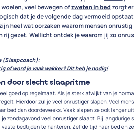
, woelen, veel bewegen of
zweten in bed
zorgt e
Logisch dat je de volgende dag vermoeid opstaat 
 zijn heel wat oorzaken waarom mensen onrustig s
n rij gezet. Wellicht ontdek je waarom jij zo onrus
.
le (Slaapcoach):
ig of word je vaak wakker? Dit heb je nodig!
n door slecht slaapritme
el goed op regelmaat. Als je sterk afwijkt van je normal
egelt. Hierdoor zul je veel onrustiger slapen. Veel men
ar bed dan doordeweeks. Vaak slapen ze ook langer uit
t je zondagavond veel onrustiger slaapt. Bij langdurige 
 vaste bedtijden te hanteren. Zelfde tijd naar bed en ze