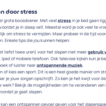
n door stress
eel grote boosdoener. Met veel
stress
in je bed gaan lig
voordat je in slaap valt. Meestal word je ook veel te vro
elijk om stress te vermijden. Maar probeer in de tijd voo
. Enkele tips die jou kunnen helpen:
t liefst twee uren) voor het slapen niet meer
gebruik 
 Ipad of mobiele telefoon. Ook televisie kijken kun je b
boek of luister naar
ontspannende muziek
.
of kies een sport. Dit is een heel goede manier om str
ar je jouw zorgen opschrijft. Zo ben je het kwijt voor d
je werk? Bekijk de mogelijkheden om te veranderen van
voordat je gaat slapen.
 kan een ontspannen gevoel geven voor het slapengaa