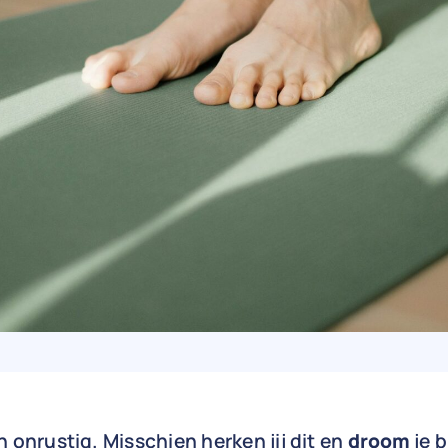
 onrustig. Misschien herken jij dit en
droom
je b