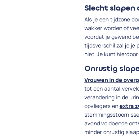
Slecht slapen 
Als je een tijdzone d
wakker worden of vee
voordat je gewend ben
tijdsverschil zal je 
niet. Je kunt hierdoor
Onrustig slap
Vrouwen in de over
tot een aantal verve
verandering in de ur
opvliegers en
extra 
stemmingsstoornissen 
avond voldoende onts
minder onrustig slaap