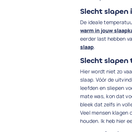
Slecht slapen
De ideale temperatuur
warm in jouw slaap
eerder last hebben v
slaap
.
Slecht slapen 
Hier wordt niet zo v
slaap. Vóór de uitvin
leefden en sliepen voo
mate was, kon dat voo
bleek dat zelfs in vol
Veel mensen klagen d
houden. Ik heb hier e