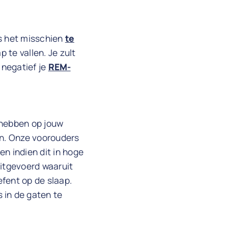
Is het misschien
te
p te vallen. Je zult
 negatief je
REM-
 hebben op jouw
on. Onze voorouders
en indien dit in hoge
uitgevoerd waaruit
efent op de slaap.
s in de gaten te