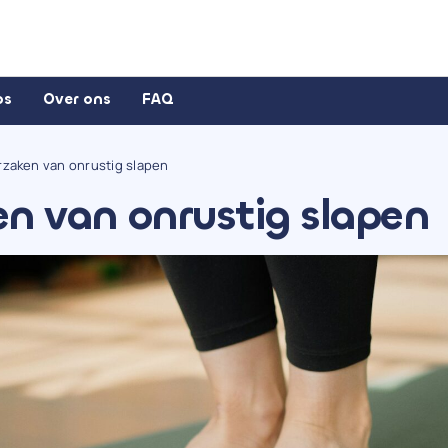
ps
Over ons
FAQ
rzaken van onrustig slapen
en van onrustig slapen