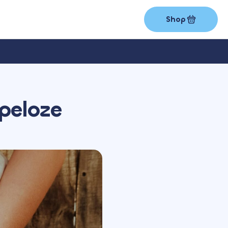
Shop
peloze