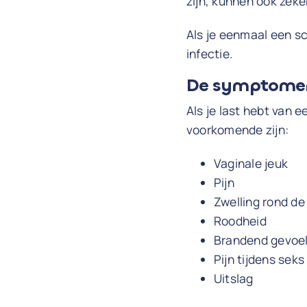
zijn, kunnen ook zeke
Als je eenmaal een s
infectie.
De symptomen
Als je last hebt van 
voorkomende zijn:
Vaginale jeuk
Pijn
Zwelling rond de
Roodheid
Brandend gevoel
Pijn tijdens seks
Uitslag