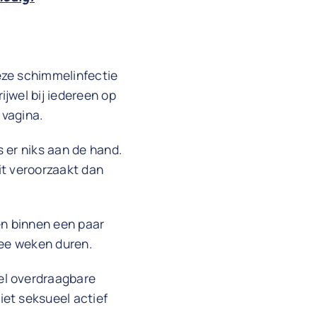
eze schimmelinfectie
jwel bij iedereen op
 vagina.
s er niks aan de hand.
it veroorzaakt dan
en binnen een paar
wee weken duren.
el overdraagbare
iet seksueel actief