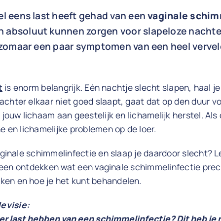
el eens last heeft gehad van een
vaginale schim
 absoluut kunnen zorgen voor slapeloze nachten
n zomaar een paar symptomen van een heel verve
t
is enorm belangrijk. Eén nachtje slecht slapen, haal je
achter elkaar niet goed slaapt, gaat dat op den duur v
 jouw lichaam aan geestelijk en lichamelijk herstel. Als
he en lichamelijke problemen op de loer.
vaginale schimmelinfectie en slaap je daardoor slecht? L
 alleen ontdekken wat een vaginale schimmelinfectie prec
en en hoe je het kunt behandelen.
evisie:
nger last hebben van een schimmelinfectie? Dit heb je 